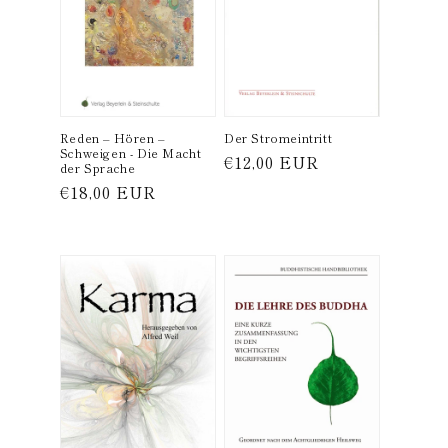
Reden – Hören –
Der Stromeintritt
Schweigen - Die Macht
Normaler
€12,00 EUR
der Sprache
Preis
Normaler
€18,00 EUR
Preis