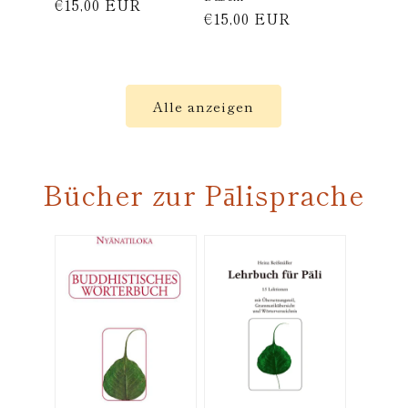
Normaler
€15,00 EUR
Normaler
€15,00 EUR
Preis
Preis
Alle anzeigen
Bücher zur Pālisprache