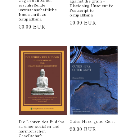
Gegen den Strich –
against the grain –
erschließende
Disclosing Unscientific
unwissenschaftliche
Postscript to
Nachschrift zu
Satipaṭṭhāna
Satipaṭṭhāna
Normaler
€0,00 EUR
Normaler
€0,00 EUR
Preis
Preis
Gutes Herz, guter Geist
Die Lehren des Buddha
zu einer sozialen und
Normaler
€0,00 EUR
harmonischen
Preis
Gesellschaft