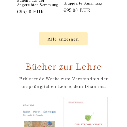
Buddha aus der
Gruppierte Sammlung
Angereihten Sammlung
Normaler
€95,00 EUR
Normaler
€95,00 EUR
Preis
Preis
Alle anzeigen
Bücher zur Lehre
Erklärende Werke zum Verständnis der
ursprünglichen Lehre, dem Dhamma.