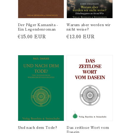
Der Pilger Kamanita -
Warum aber werden wir
Ein Legendenroman
nicht weise?
Normaler
€15,00 EUR
Normaler
€13,00 EUR
Preis
Preis
Und nach dem Tode?
Das zeitlose Wort vom
Dasein