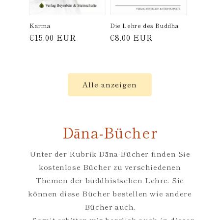
Karma
Die Lehre des Buddha
Normaler
€15,00 EUR
Normaler
€8,00 EUR
Preis
Preis
Alle anzeigen
Dāna-Bücher
Unter der Rubrik Dāna-Bücher finden Sie
kostenlose Bücher zu verschiedenen
Themen der buddhistschen Lehre. Sie
können diese Bücher bestellen wie andere
Bücher auch.
– Somit erbitten wir herzlich auch in dieser