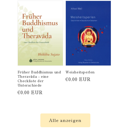
Früher Buddhismus und
Weisheitsperlen
Theravāda – eine
Normaler
€0,00 EUR
Checkliste der
Unterschiede
Preis
Normaler
€0,00 EUR
Preis
Alle anzeigen