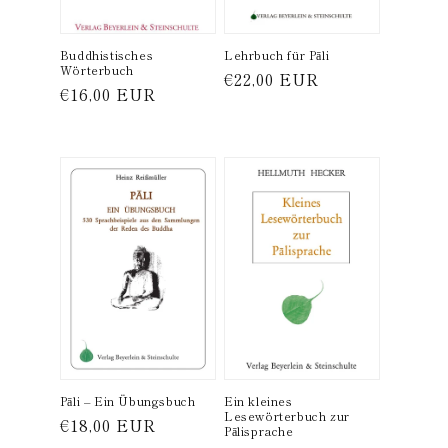
Buddhistisches
Lehrbuch für Pāli
Wörterbuch
Normaler
€22,00 EUR
Normaler
€16,00 EUR
Preis
Preis
Pāli – Ein Übungsbuch
Ein kleines
Lesewörterbuch zur
Normaler
€18,00 EUR
Pālisprache